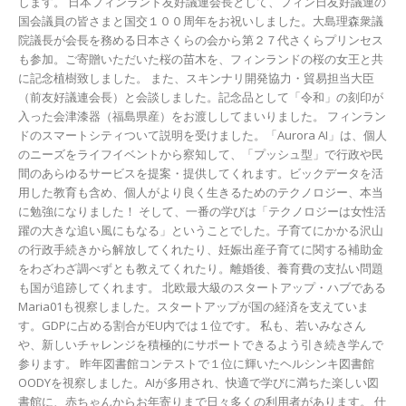
します。 日本フィンランド友好議連会長として、フィン日友好議連の
国会議員の皆さまと国交１００周年をお祝いしました。大島理森衆議
院議長が会長を務める日本さくらの会から第２７代さくらプリンセス
も参加。ご寄贈いただいた桜の苗木を、フィンランドの桜の女王と共
に記念植樹致しました。 また、スキンナリ開発協力・貿易担当大臣
（前友好議連会長）と会談しました。記念品として「令和」の刻印が
入った会津漆器（福島県産）をお渡ししてまいりました。 フィンラン
ドのスマートシティついて説明を受けました。「Aurora AI」は、個人
のニーズをライフイベントから察知して、「プッシュ型」で行政や民
間のあらゆるサービスを提案・提供してくれます。ビックデータを活
用した教育も含め、個人がより良く生きるためのテクノロジー、本当
に勉強になりました！ そして、一番の学びは「テクノロジーは女性活
躍の大きな追い風にもなる」ということでした。子育てにかかる沢山
の行政手続きから解放してくれたり、妊娠出産子育てに関する補助金
をわざわざ調べずとも教えてくれたり。離婚後、養育費の支払い問題
も国が追跡してくれます。 北欧最大級のスタートアップ・ハブである
Maria01も視察しました。スタートアップが国の経済を支えていま
す。GDPに占める割合がEU内では１位です。 私も、若いみなさん
や、新しいチャレンジを積極的にサポートできるよう引き続き学んで
参ります。 昨年図書館コンテストで１位に輝いたヘルシンキ図書館
OODYを視察しました。AIが多用され、快適で学びに満ちた楽しい図
書館に、赤ちゃんからお年寄りまで日々多くの利用者があります。 仕