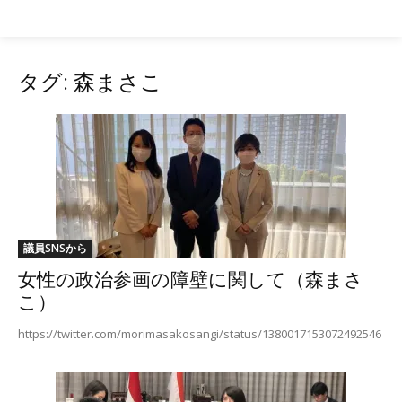
参議院 自民党
タグ: 森まさこ
議員SNSから
女性の政治参画の障壁に関して（森まさ
こ）
https://twitter.com/morimasakosangi/status/1380017153072492546