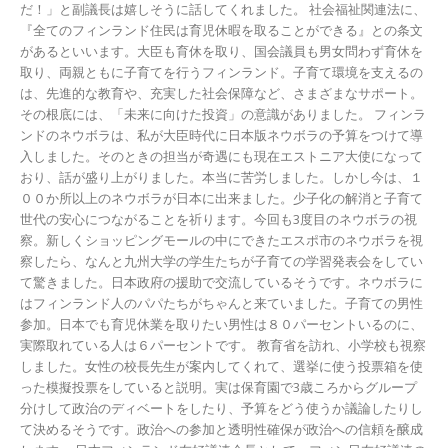
だ！」と副議長は嬉しそうに話してくれました。 社会福祉関連法に、
『全てのフィンランド住民は育児休暇を取ることができる』との条文
があるといいます。大臣も育休を取り、国会議員も男女問わず育休を
取り、両親ともに子育てを行うフィンランド。子育て環境を支えるの
は、先進的な教育や、充実した社会保障など、さまざまなサポート。
その根底には、「未来に向けた投資」の意識がありました。 フィンラ
ンドのネウボラは、私が大臣時代に日本版ネウボラの予算をつけて導
入しました。そのときの担当が奇遇にも現在エストニア大使になって
おり、話が盛り上がりました。本当に苦労しました。しかし今は、１
００か所以上のネウボラが日本に出来ました。少子化の解消と子育て
世代の安心につながることを祈ります。今回も3度目のネウボラの視
察。新しくショッピングモールの中にできたエスポ市のネウボラを視
察したら、なんと九州大学の学生たちが子育ての学習発表会をしてい
て驚きました。日本政府の援助で交流しているそうです。ネウボラに
はフィンランド人のパパたちがちゃんと来ていました。子育ての男性
参加。日本でも育児休業を取りたい男性は８０パーセントいるのに、
実際取れている人は６パーセントです。 教育省を訪れ、小学校も視察
しました。女性の校長先生が案内してくれて、選挙に使う投票箱を使
った模擬投票をしていると説明。実は保育園で3歳ころからグループ
分けして政治のディベートをしたり、予算をどう使うか議論したりし
て決めるそうです。政治への参加と透明性確保が政治への信頼を醸成