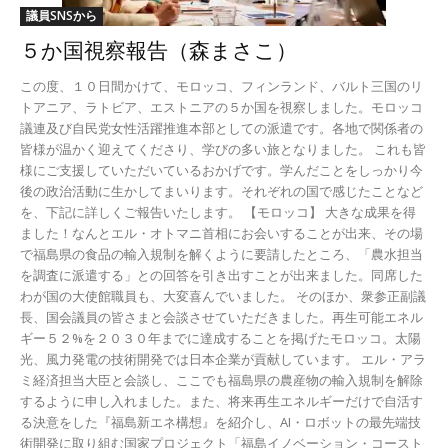
議員SNSから
５か国視察報告（森まさこ）
この度、１０日間かけて、モロッコ、フィンランド、バルト三国のリ
トアニア、ラトビア、エストニアの５か国を視察しました。モロッコ
議連及び自民党女性活躍推進本部としての派遣です。各地で関係者の
皆様が温かく迎えてくださり、学びの多い旅となりました。 これも皆
様にご支援していただいているおかげです。学んだことをしっかり今
後の政治活動に生かしてまいります。それぞれの国で感じたことなど
を、下記に詳しくご報告いたします。 【モロッコ】 大きな成果を得
ました！なんとエル・オトマニ首相にお会いすることが出来、その場
で福島県の食品の輸入規制を解くように要請したところ、「農水担当
を調査に派遣する」との回答を引き出すことが出来ました。同席した
わが国の大使館職員も、大変喜んでいました。 そのほか、衆参正副議
長、国会議員の皆さまと会談させていただきました。再生可能エネル
ギー５２%を２０３０年までに達成することを掲げたモロッコ。太陽
光、風力発電の技術開発では日本企業が貢献しています。 エル・アラ
ミ経済担当大臣と会談し、ここでも福島県の農産物の輸入規制を解除
するように申し入れました。また、将来再生エネルギーだけで自活す
る決意をした『福島新エネ構想』を紹介し、AI・ロボットの最先端技
術開発に取り組む国家プロジェクト「福島イノベーション・コースト