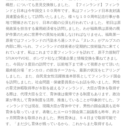
構想」についても意見交換致しました。 【フィンランド】 フィンラ
ンドと日本は今年国交１００周年です。私はフィンランド日本友好議
員連盟会長として訪問いたしました。様々な１００周年記念行事が各
地で開催されており、日本の能の公演も行われていました。 初日は原
発政策を担当する雇用経済省を訪問しました。わが福島県は原発の廃
炉作業のために世界中の英知を結集しなければなりません。福島第一
原発ではフィンランドの汚染水ろ過システム『ヌレス』がアルプスの
内部に用いられ、フィンランドの技術者が定期的に技術協力に来てく
れています。私はこれまで２度フィンランドを訪れて、原子力規制庁
STUKやTVO社、ボシヴァ社など関連企業と情報交換を重ねてきまし
た。今回が３度目の訪問です。以前地下まで潜って視察させて頂いた
最終処分場「オンカロ」の担当チーフから、最新の状況をヒアリング
しました。 また、自民党女性活躍推進本部長としてフィンランド国会
を訪問しました。社会問題・保健委員長からお話を伺いました。男性
の育児休暇取得率が８割を超えるフィンランド。大臣が育休を取得す
る際は、代理大臣を立て、育休後は復帰できる制度もあります。政治
家が率先して育休制度を活用、推進していることが印象的でした。フ
ィンランドでは現在、現職大臣が育休中です。男性の国会議員も近年
育休を取っています。表敬したエーロラ国会第二副議長も昨年、約２
ヶ月間育休を取得されました。男性育休は、５４日まで取得可能で
す。「まだ少し育休が残っているから、これからまた取得するん