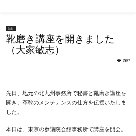
参議院 自民党
注目
靴磨き講座を開きました
（大家敏志）
7897
シェア
先日、地元の北九州事務所で秘書と靴磨き講座を
開き、革靴のメンテナンスの仕方を伝授いたしま
した。
本日は、東京の参議院会館事務所で講座を開会。