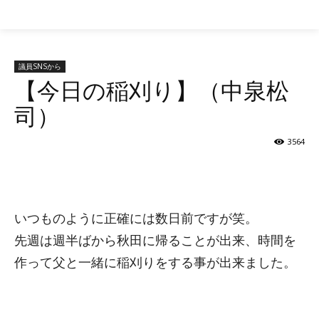
参議院 自民党
議員SNSから
【今日の稲刈り】（中泉松
司）
3564
シェア
いつものように正確には数日前ですが笑。
先週は週半ばから秋田に帰ることが出来、時間を
作って父と一緒に稲刈りをする事が出来ました。