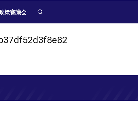
政策審議会
b37df52d3f8e82