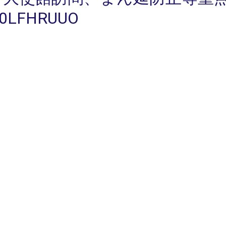
T0LFHRUUO
、参議院自民党として、駐日ト
その後は議院運営委員会。
ナウイルス感染症「緊急事態宣
PS://T.CO/MNOIJRGPVM
M/9DDJJEJRRU
こ（自民党 参議院議員 比例代表） (@89314honda)
Ap