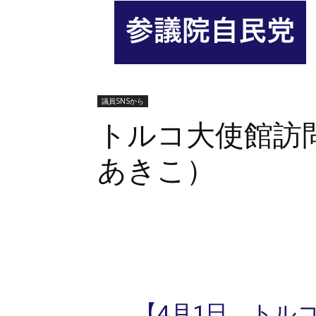
議員SNSから
トルコ大使館訪
あきこ）
シェア
【4月1日 トル