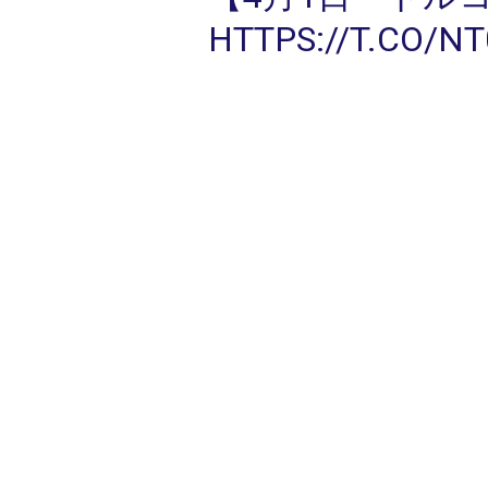
HTTPS://T.CO/N
3月29日に続き
訪問しました。
参考：新型コロ
等重点措置」
HTT
PIC.TWITTER.CO
— 本田あき