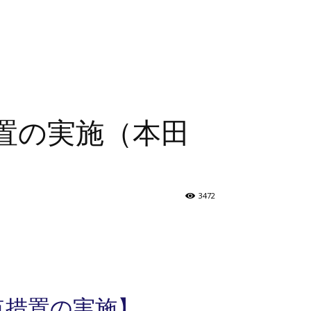
置の実施（本田
3472
点措置の実施】