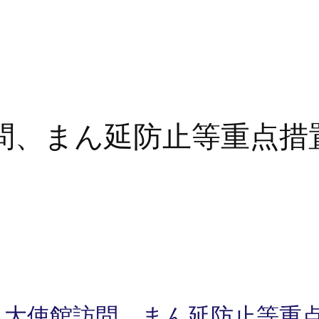
参議院自民党
政策審議会
問、まん延防止等重点措
コ大使館訪問、まん延防止等重