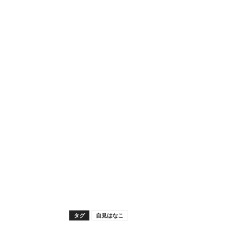
タグ
自見はなこ